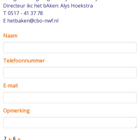
Directeur ikc het bAken: Alys Hoekstra
T 0517 - 41 37 78
E hetbaken@cbo-nwf.nl
Naam
Telefoonnummer
E-mail
Opmerking
+
=